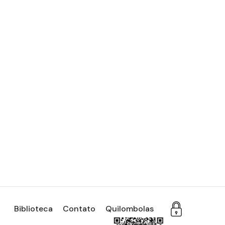
a administrativa do ISTA, atendendo às
 de março ao dia 05 de abril
êmico 2021 e outros assuntos.
nhamentos iniciais do semestre acadêmico
e das aulas e outras demandas do início do
Biblioteca
Contato
Quilombolas